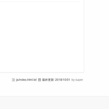
ja/index.html.txt
最終更新:
2018/10/01
by super