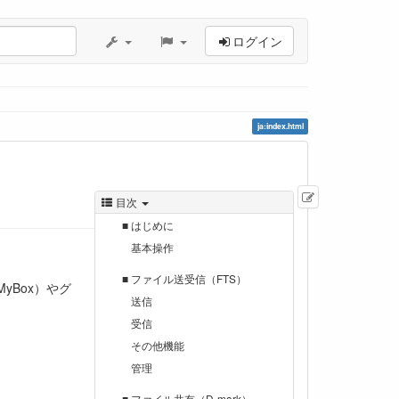
ログイン
ja:index.html
文
目次
書
■ はじめに
の
基本操作
編
集
■ ファイル送受信（FTS）
yBox）やグ
送信
受信
その他機能
管理
■ ファイル共有（D-mark）